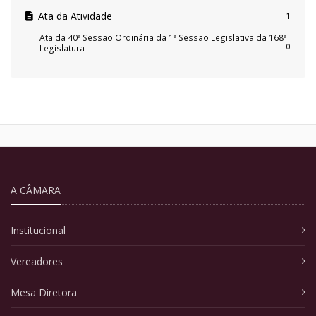
Ata da Atividade
1
Ata da 40ª Sessão Ordinária da 1ª Sessão Legislativa da 168ª
0
Legislatura
A CÂMARA
Institucional
Vereadores
Mesa Diretora