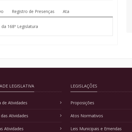
vo
Registro de Presenças
Ata
 da 168ª Legislatura
DADE LEGISLATIVA
LEGISLAÇÕES
 de Atividades
Proposições
 das Atividades
Atos Normativos
as Atividades
Leis Municipais e Emendas