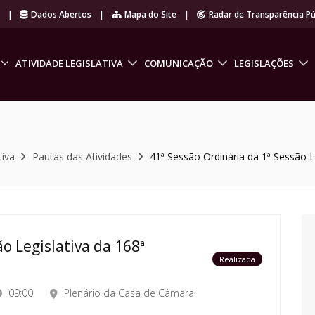
r
|
Dados Abertos
|
Mapa do Site
|
Radar de Transparência Pú
ATIVIDADE LEGISLATIVA
COMUNICAÇÃO
LEGISLAÇÕES
tiva
Pautas das Atividades
41ª Sessão Ordinária da 1ª Sessão Le
o Legislativa da 168ª
Realizada
09:00
Plenário da Casa de Câmara