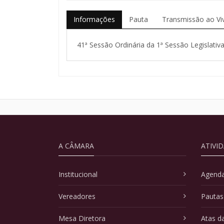
Informações
Pauta
Transmissão ao Vi
41ª Sessão Ordinária da 1ª Sessão Legislativa
A CÂMARA
ATIVI
Institucional
Agenda
Vereadores
Pautas
Mesa Diretora
Atas d