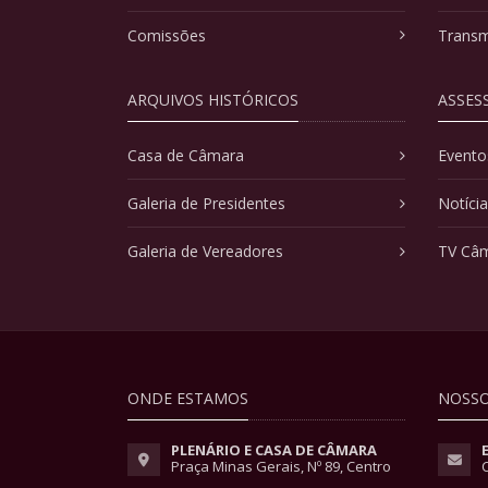
Comissões
Transm
ARQUIVOS HISTÓRICOS
ASSES
Casa de Câmara
Evento
Galeria de Presidentes
Notíci
Galeria de Vereadores
TV Câ
ONDE ESTAMOS
NOSSO
PLENÁRIO E CASA DE CÂMARA
Praça Minas Gerais, Nº 89, Centro