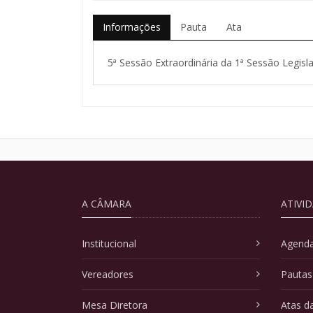
Informações
Pauta
Ata
5ª Sessão Extraordinária da 1ª Sessão Legisla
A CÂMARA
ATIVI
Institucional
Agenda
Vereadores
Pautas
Mesa Diretora
Atas d