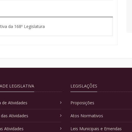
tiva da 168ª Legislatura
DADE LEGISLATIVA
LEGISLAÇÕES
 de Atividades
Proposições
 das Atividades
Atos Normativos
as Atividades
Leis Municipais e Emendas