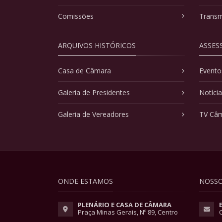
Comissões
Transm
ARQUIVOS HISTÓRICOS
ASSES
Casa de Câmara
Evento
Galeria de Presidentes
Notíci
Galeria de Vereadores
TV Câ
ONDE ESTAMOS
NOSSO
PLENÁRIO E CASA DE CÂMARA
Praça Minas Gerais, Nº 89, Centro