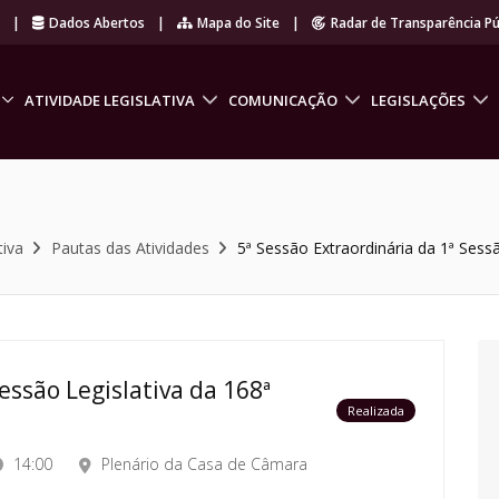
r
|
Dados Abertos
|
Mapa do Site
|
Radar de Transparência Pú
ATIVIDADE LEGISLATIVA
COMUNICAÇÃO
LEGISLAÇÕES
tiva
Pautas das Atividades
5ª Sessão Extraordinária da 1ª Sessã
essão Legislativa da 168ª
Realizada
14:00
Plenário da Casa de Câmara