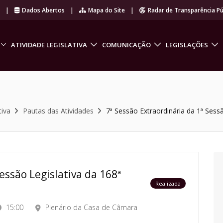
r
|
Dados Abertos
|
Mapa do Site
|
Radar de Transparência Pú
ATIVIDADE LEGISLATIVA
COMUNICAÇÃO
LEGISLAÇÕES
tiva
Pautas das Atividades
7ª Sessão Extraordinária da 1ª Sessã
essão Legislativa da 168ª
Realizada
15:00
Plenário da Casa de Câmara