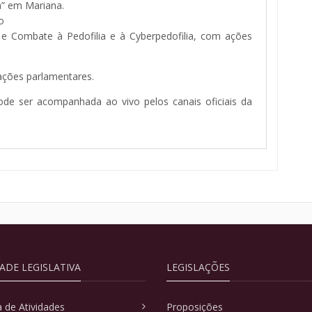
a” em Mariana.
o
o e Combate à Pedofilia e à Cyberpedofilia, com ações
cações parlamentares.
de ser acompanhada ao vivo pelos canais oficiais da
DADE LEGISLATIVA
LEGISLAÇÕES
 de Atividades
Proposições