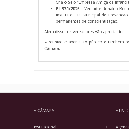
Cria o Selo “Empresa Amiga da Infânci
PL 331/2025
– Vereador Ronaldo Bent
Institui o Dia Municipal de Prevençã
permanentes de conscientização.
Além disso, os vereadores vão apreciar indi
A reunião é aberta ao público e também po
Câmara.
A CÂMARA
ATIVI
Institucional
Agenda