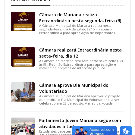
Câmara de Mariana realiza
Extraordinária nesta segunda-feira (6)
A Câmara Municipal de Mariana realiza nesta
segunda-feira, dia 6 de julho, às 15h, Reunião
Extraordinária para apreciação de importantes
projetos de interesse do município.
Câmara realizará Extraordinária nesta
sexta-feira, dia 12
A Câmara de Mariana realizará nesta sexta-feira (12),
às 9h, Reunião Extraordinária para apreciação e
votação de projetos de interesse público.
Câmara aprova Dia Municipal do
Voluntariado
A Câmara Municipal de Mariana aprovou o projeto
que institui o Dia Municipal do Voluntariado, a ser
celebrado em 28 de agosto. A medida, votada
durante a 15ª Reunião Ordinária, busca reconhecer
ações solidárias e incentivar a participação social na
cidade.
Parlamento Jovem Mariana segue com
atividades a todo vapor
Estudantes debatem inclusão e neurodivergência
em oficinas preparatórias para a etapa estadual de