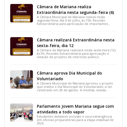
Câmara de Mariana realiza
Extraordinária nesta segunda-feira (6)
A Câmara Municipal de Mariana realiza nesta
segunda-feira, dia 6 de julho, às 15h, Reunião
Extraordinária para apreciação de importantes
projetos de interesse do município.
Câmara realizará Extraordinária nesta
sexta-feira, dia 12
A Câmara de Mariana realizará nesta sexta-feira (12),
às 9h, Reunião Extraordinária para apreciação e
votação de projetos de interesse público.
Câmara aprova Dia Municipal do
Voluntariado
A Câmara Municipal de Mariana aprovou o projeto
que institui o Dia Municipal do Voluntariado, a ser
celebrado em 28 de agosto. A medida, votada
durante a 15ª Reunião Ordinária, busca reconhecer
ações solidárias e incentivar a participação social na
cidade.
Parlamento Jovem Mariana segue com
atividades a todo vapor
Estudantes debatem inclusão e neurodivergência
em oficinas preparatórias para a etapa estadual de
2026.