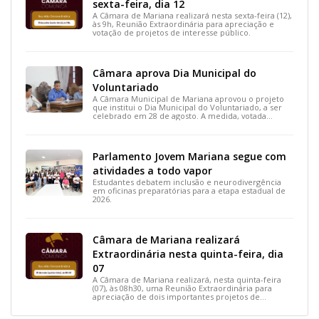
sexta-feira, dia 12
A Câmara de Mariana realizará nesta sexta-feira (12),
às 9h, Reunião Extraordinária para apreciação e
votação de projetos de interesse público.
Câmara aprova Dia Municipal do
Voluntariado
A Câmara Municipal de Mariana aprovou o projeto
que institui o Dia Municipal do Voluntariado, a ser
celebrado em 28 de agosto. A medida, votada
durante a 15ª Reunião Ordinária, busca reconhecer
ações solidárias e incentivar a participação social na
cidade.
Parlamento Jovem Mariana segue com
atividades a todo vapor
Estudantes debatem inclusão e neurodivergência
em oficinas preparatórias para a etapa estadual de
2026.
Câmara de Mariana realizará
Extraordinária nesta quinta-feira, dia
07
A Câmara de Mariana realizará, nesta quinta-feira
(07), às 08h30, uma Reunião Extraordinária para
apreciação de dois importantes projetos de
interesse do município.