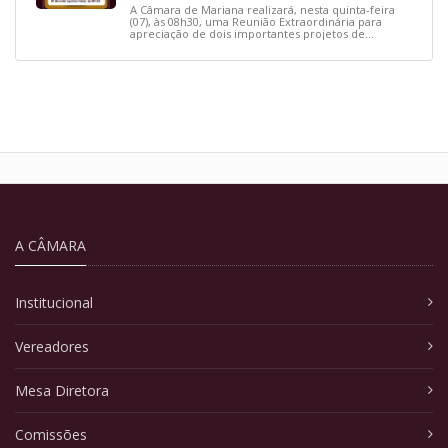
A Câmara de Mariana realizará, nesta quinta-feira
(07), às 08h30, uma Reunião Extraordinária para
apreciação de dois importantes projetos de
interesse do município.
A CÂMARA
Institucional
Vereadores
Mesa Diretora
Comissões