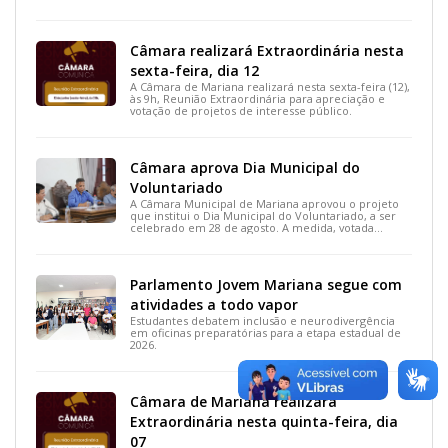
projetos de interesse do município.
Câmara realizará Extraordinária nesta
sexta-feira, dia 12
A Câmara de Mariana realizará nesta sexta-feira (12),
às 9h, Reunião Extraordinária para apreciação e
votação de projetos de interesse público.
Câmara aprova Dia Municipal do
Voluntariado
A Câmara Municipal de Mariana aprovou o projeto
que institui o Dia Municipal do Voluntariado, a ser
celebrado em 28 de agosto. A medida, votada
durante a 15ª Reunião Ordinária, busca reconhecer
ações solidárias e incentivar a participação social na
cidade.
Parlamento Jovem Mariana segue com
atividades a todo vapor
Estudantes debatem inclusão e neurodivergência
em oficinas preparatórias para a etapa estadual de
2026.
Câmara de Mariana realizará
Extraordinária nesta quinta-feira, dia
07