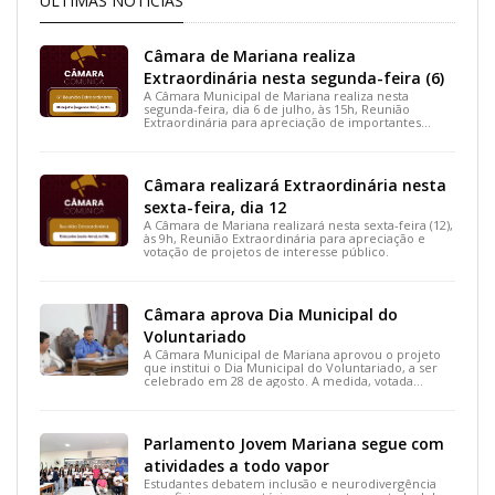
ÚLTIMAS NOTÍCIAS
Câmara de Mariana realiza
Extraordinária nesta segunda-feira (6)
A Câmara Municipal de Mariana realiza nesta
segunda-feira, dia 6 de julho, às 15h, Reunião
Extraordinária para apreciação de importantes
projetos de interesse do município.
Câmara realizará Extraordinária nesta
sexta-feira, dia 12
A Câmara de Mariana realizará nesta sexta-feira (12),
às 9h, Reunião Extraordinária para apreciação e
votação de projetos de interesse público.
Câmara aprova Dia Municipal do
Voluntariado
A Câmara Municipal de Mariana aprovou o projeto
que institui o Dia Municipal do Voluntariado, a ser
celebrado em 28 de agosto. A medida, votada
durante a 15ª Reunião Ordinária, busca reconhecer
ações solidárias e incentivar a participação social na
cidade.
Parlamento Jovem Mariana segue com
atividades a todo vapor
Estudantes debatem inclusão e neurodivergência