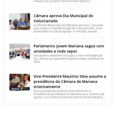
votação de projetos de interesse público.
Câmara aprova Dia Municipal do
Voluntariado
A Câmara Municipal de Mariana aprovou o projeto
que institui o Dia Municipal do Voluntariado, a ser
celebrado em 28 de agosto. A medida, votada
durante a 15ª Reunião Ordinária, busca reconhecer
ações solidárias e incentivar a participação social na
cidade.
Parlamento Jovem Mariana segue com
atividades a todo vapor
Estudantes debatem inclusão e neurodivergência
em oficinas preparatórias para a etapa estadual de
2026.
Vice-Presidente Maurício Silva assume a
presidência da Câmara de Mariana
interinamente
Vice-presidente assume interinamente a
Presidência da Câmara de Mariana, por motivos de
saúde, o presidente Ediraldo Ramos ficará afastado
por 14 dias para tratar uma lesão no tornozelo.