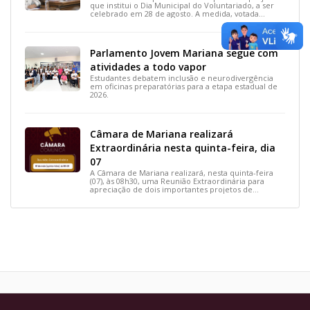
que institui o Dia Municipal do Voluntariado, a ser
celebrado em 28 de agosto. A medida, votada
durante a 15ª Reunião Ordinária, busca reconhecer
ações solidárias e incentivar a participação social na
cidade.
Parlamento Jovem Mariana segue com
atividades a todo vapor
Estudantes debatem inclusão e neurodivergência
em oficinas preparatórias para a etapa estadual de
2026.
Câmara de Mariana realizará
Extraordinária nesta quinta-feira, dia
07
A Câmara de Mariana realizará, nesta quinta-feira
(07), às 08h30, uma Reunião Extraordinária para
apreciação de dois importantes projetos de
interesse do município.