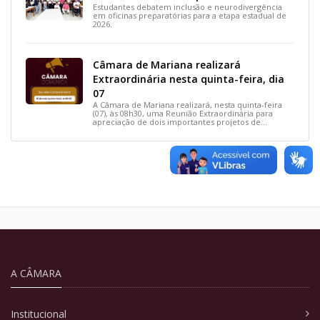
Estudantes debatem inclusão e neurodivergência
em oficinas preparatórias para a etapa estadual de
2026.
Câmara de Mariana realizará
Extraordinária nesta quinta-feira, dia
07
A Câmara de Mariana realizará, nesta quinta-feira
(07), às 08h30, uma Reunião Extraordinária para
apreciação de dois importantes projetos de
interesse do município.
A CÂMARA
Institucional