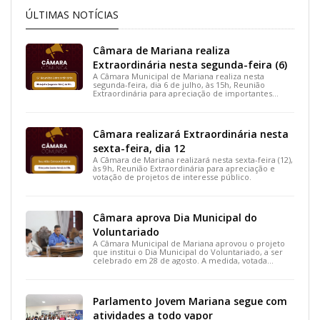
ÚLTIMAS NOTÍCIAS
Câmara de Mariana realiza
Extraordinária nesta segunda-feira (6)
A Câmara Municipal de Mariana realiza nesta
segunda-feira, dia 6 de julho, às 15h, Reunião
Extraordinária para apreciação de importantes
projetos de interesse do município.
Câmara realizará Extraordinária nesta
sexta-feira, dia 12
A Câmara de Mariana realizará nesta sexta-feira (12),
às 9h, Reunião Extraordinária para apreciação e
votação de projetos de interesse público.
Câmara aprova Dia Municipal do
Voluntariado
A Câmara Municipal de Mariana aprovou o projeto
que institui o Dia Municipal do Voluntariado, a ser
celebrado em 28 de agosto. A medida, votada
durante a 15ª Reunião Ordinária, busca reconhecer
ações solidárias e incentivar a participação social na
cidade.
Parlamento Jovem Mariana segue com
atividades a todo vapor