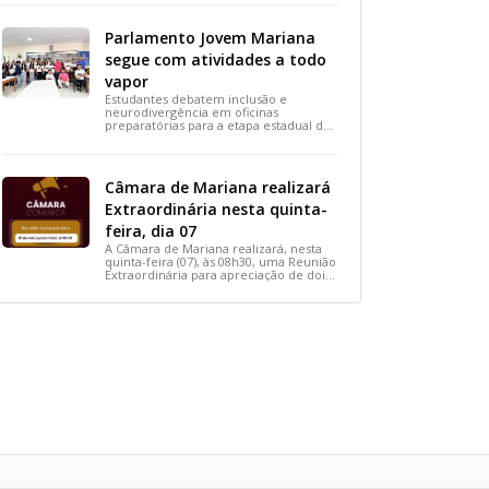
votada durante a 15ª Reunião Ordinária,
busca reconhecer ações solidárias e
incentivar a participação social na
Parlamento Jovem Mariana
cidade.
segue com atividades a todo
vapor
Estudantes debatem inclusão e
neurodivergência em oficinas
preparatórias para a etapa estadual de
2026.
Câmara de Mariana realizará
Extraordinária nesta quinta-
feira, dia 07
A Câmara de Mariana realizará, nesta
quinta-feira (07), às 08h30, uma Reunião
Extraordinária para apreciação de dois
importantes projetos de interesse do
município.