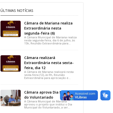
ÚLTIMAS NOTÍCIAS
Câmara de Mariana realiza
Extraordinária nesta
segunda-feira (6)
A Câmara Municipal de Mariana realiza
nesta segunda-feira, dia 6 de julho, às
15h, Reunião Extraordinária para
apreciação de importantes projetos de
interesse do município.
Câmara realizará
Extraordinária nesta sexta-
feira, dia 12
A Câmara de Mariana realizará nesta
sexta-feira (12), às 9h, Reunião
Extraordinária para apreciação e
votação de projetos de interesse
público.
Câmara aprova Dia Municipal
do Voluntariado
A Câmara Municipal de Mariana
aprovou o projeto que institui o Dia
Municipal do Voluntariado, a ser
celebrado em 28 de agosto. A medida,