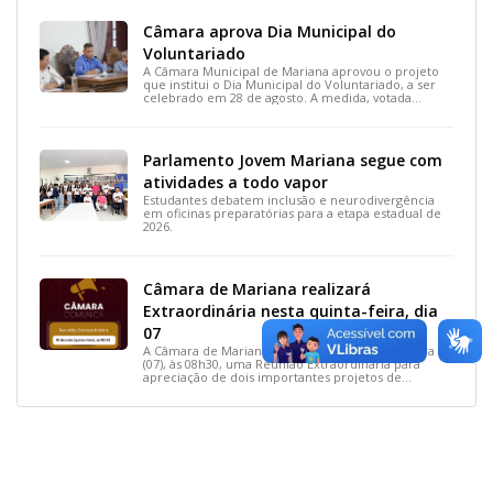
Câmara aprova Dia Municipal do
Voluntariado
A Câmara Municipal de Mariana aprovou o projeto
que institui o Dia Municipal do Voluntariado, a ser
celebrado em 28 de agosto. A medida, votada
durante a 15ª Reunião Ordinária, busca reconhecer
ações solidárias e incentivar a participação social na
cidade.
Parlamento Jovem Mariana segue com
atividades a todo vapor
Estudantes debatem inclusão e neurodivergência
em oficinas preparatórias para a etapa estadual de
2026.
Câmara de Mariana realizará
Extraordinária nesta quinta-feira, dia
07
A Câmara de Mariana realizará, nesta quinta-feira
(07), às 08h30, uma Reunião Extraordinária para
apreciação de dois importantes projetos de
interesse do município.