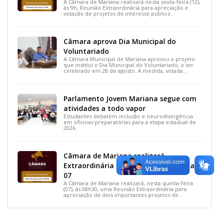
A Câmara de Mariana realizará nesta sexta-feira (12),
às 9h, Reunião Extraordinária para apreciação e
votação de projetos de interesse público.
Câmara aprova Dia Municipal do
Voluntariado
A Câmara Municipal de Mariana aprovou o projeto
que institui o Dia Municipal do Voluntariado, a ser
celebrado em 28 de agosto. A medida, votada
durante a 15ª Reunião Ordinária, busca reconhecer
ações solidárias e incentivar a participação social na
cidade.
Parlamento Jovem Mariana segue com
atividades a todo vapor
Estudantes debatem inclusão e neurodivergência
em oficinas preparatórias para a etapa estadual de
2026.
Câmara de Mariana realizará
Extraordinária nesta quinta-feira, dia
07
A Câmara de Mariana realizará, nesta quinta-feira
(07), às 08h30, uma Reunião Extraordinária para
apreciação de dois importantes projetos de
interesse do município.