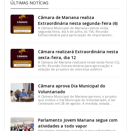
ÚLTIMAS NOTÍCIAS
Câmara de Mariana realiza
Extraordinária nesta segunda-feira (6)
A Câmara Municipal de Mariana realiza nesta
segunda-feira, dia 6 de julho, às 15h, Reunião
Extraordinária para apreciação de importantes
projetos de interesse do município.
Câmara realizará Extraordinária nesta
sexta-feira, dia 12
A Câmara de Mariana realizará nesta sexta-feira (12),
às 9h, Reunião Extraordinária para apreciação e
votação de projetos de interesse público.
Câmara aprova Dia Municipal do
Voluntariado
A Câmara Municipal de Mariana aprovou o projeto
que institui o Dia Municipal do Voluntariado, a ser
celebrado em 28 de agosto. A medida, votada
durante a 15ª Reunião Ordinária, busca reconhecer
ações solidárias e incentivar a participação social na
cidade.
Parlamento Jovem Mariana segue com
atividades a todo vapor
Estudantes debatem inclusão e neurodivergência