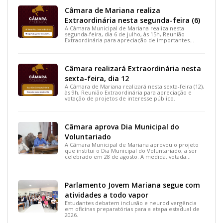
Câmara de Mariana realiza
Extraordinária nesta segunda-feira (6)
A Câmara Municipal de Mariana realiza nesta
segunda-feira, dia 6 de julho, às 15h, Reunião
Extraordinária para apreciação de importantes
projetos de interesse do município.
Câmara realizará Extraordinária nesta
sexta-feira, dia 12
A Câmara de Mariana realizará nesta sexta-feira (12),
às 9h, Reunião Extraordinária para apreciação e
votação de projetos de interesse público.
Câmara aprova Dia Municipal do
Voluntariado
A Câmara Municipal de Mariana aprovou o projeto
que institui o Dia Municipal do Voluntariado, a ser
celebrado em 28 de agosto. A medida, votada
durante a 15ª Reunião Ordinária, busca reconhecer
ações solidárias e incentivar a participação social na
cidade.
Parlamento Jovem Mariana segue com
atividades a todo vapor
Estudantes debatem inclusão e neurodivergência
em oficinas preparatórias para a etapa estadual de
2026.