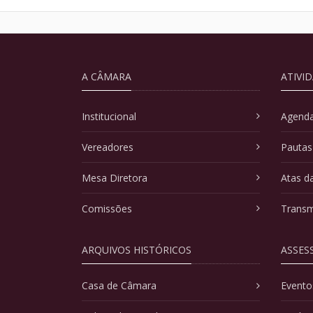
A CÂMARA
ATIVI
Institucional
Agenda
Vereadores
Pautas
Mesa Diretora
Atas d
Comissões
Transm
ARQUIVOS HISTÓRICOS
ASSES
Casa de Câmara
Evento