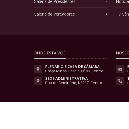
Galeria de Presidentes
Notíci
Galeria de Vereadores
TV Câ
ONDE ESTAMOS
NOSSO
PLENÁRIO E CASA DE CÂMARA
Praça Minas Gerais, Nº 89, Centro
SEDE ADMINISTRATIVA
Rua do Seminário, Nº 237, Centro
(
Copyright © 2026 - Todos os direitos reservados.
Lei Geral de Proteção de Dados
|
Políticas de Pri