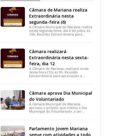
Câmara de Mariana realiza
Extraordinária nesta
segunda-feira (6)
A Câmara Municipal de Mariana realiza
nesta segunda-feira, dia 6 de julho, às
15h, Reunião Extraordinária para
apreciação de importantes projetos de
interesse do município.
Câmara realizará
Extraordinária nesta sexta-
feira, dia 12
A Câmara de Mariana realizará nesta
sexta-feira (12), às 9h, Reunião
Extraordinária para apreciação e
votação de projetos de interesse
público.
Câmara aprova Dia Municipal
do Voluntariado
A Câmara Municipal de Mariana
aprovou o projeto que institui o Dia
Municipal do Voluntariado, a ser
celebrado em 28 de agosto. A medida,
votada durante a 15ª Reunião Ordinária,
busca reconhecer ações solidárias e
incentivar a participação social na
Parlamento Jovem Mariana
cidade.
segue com atividades a todo