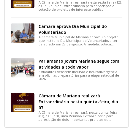
A Câmara de Mariana realizará nesta sexta-feira (12),
às 9h, Reunião Extraordinária para apreciação e
votação de projetos de interesse público.
Câmara aprova Dia Municipal do
Voluntariado
A Câmara Municipal de Mariana aprovou o projeto
que institui o Dia Municipal do Voluntariado, a ser
celebrado em 28 de agosto. A medida, votada
durante a 15ª Reunião Ordinária, busca reconhecer
ações solidárias e incentivar a participação social na
cidade.
Parlamento Jovem Mariana segue com
atividades a todo vapor
Estudantes debatem inclusão e neurodivergência
em oficinas preparatórias para a etapa estadual de
2026.
Câmara de Mariana realizará
Extraordinária nesta quinta-feira, dia
07
A Câmara de Mariana realizará, nesta quinta-feira
(07), às 08h30, uma Reunião Extraordinária para
apreciação de dois importantes projetos de
interesse do município.