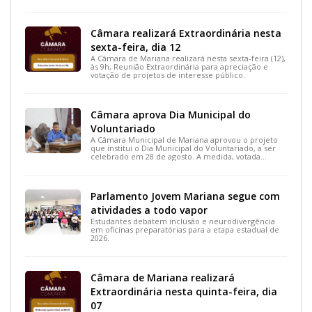
projetos de interesse do município.
Câmara realizará Extraordinária nesta
sexta-feira, dia 12
A Câmara de Mariana realizará nesta sexta-feira (12),
às 9h, Reunião Extraordinária para apreciação e
votação de projetos de interesse público.
Câmara aprova Dia Municipal do
Voluntariado
A Câmara Municipal de Mariana aprovou o projeto
que institui o Dia Municipal do Voluntariado, a ser
celebrado em 28 de agosto. A medida, votada
durante a 15ª Reunião Ordinária, busca reconhecer
ações solidárias e incentivar a participação social na
cidade.
Parlamento Jovem Mariana segue com
atividades a todo vapor
Estudantes debatem inclusão e neurodivergência
em oficinas preparatórias para a etapa estadual de
2026.
Câmara de Mariana realizará
Extraordinária nesta quinta-feira, dia
07