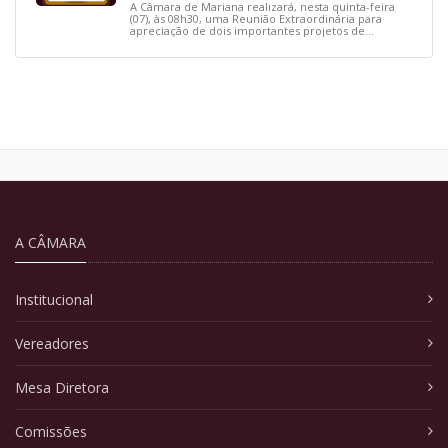
A Câmara de Mariana realizará, nesta quinta-feira
(07), às 08h30, uma Reunião Extraordinária para
apreciação de dois importantes projetos de
interesse do município.
A CÂMARA
Institucional
Vereadores
Mesa Diretora
Comissões