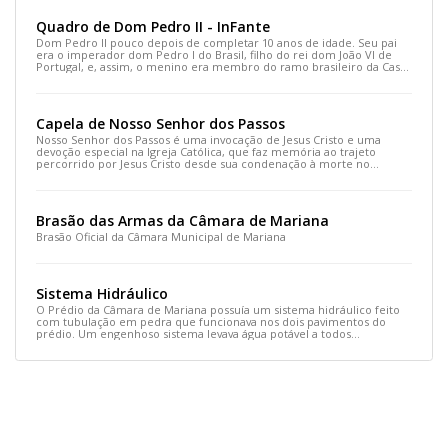
Quadro de Dom Pedro II - InFante
Dom Pedro II pouco depois de completar 10 anos de idade. Seu pai
era o imperador dom Pedro I do Brasil, filho do rei dom João VI de
Portugal, e, assim, o menino era membro do ramo brasileiro da Casa
de Bragança portuguesa. Sua mãe era a arquiduquesa Maria
Leopoldina da Áustria.
Capela de Nosso Senhor dos Passos
Nosso Senhor dos Passos é uma invocação de Jesus Cristo e uma
devoção especial na Igreja Católica, que faz memória ao trajeto
percorrido por Jesus Cristo desde sua condenação à morte no
pretório até o seu sepultamento, após ter sido crucificado no
Calvário.
Brasão das Armas da Câmara de Mariana
Brasão Oficial da Câmara Municipal de Mariana
Sistema Hidráulico
O Prédio da Câmara de Mariana possuía um sistema hidráulico feito
com tubulação em pedra que funcionava nos dois pavimentos do
prédio. Um engenhoso sistema levava água potável a todos
ambientes.