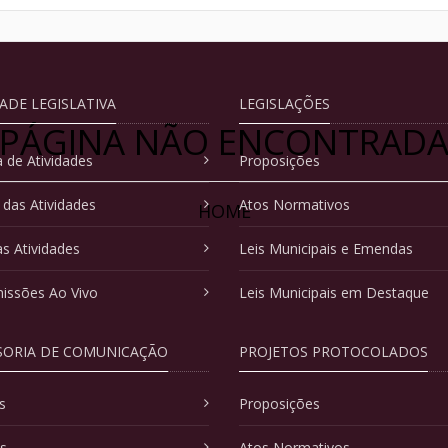
DADE LEGISLATIVA
LEGISLAÇÕES
PÁGINA NÃO ENCONTRAD
 de Atividades
Proposições
 das Atividades
Atos Normativos
HOME
as Atividades
Leis Municipais e Emendas
issões Ao Vivo
Leis Municipais em Destaque
SORIA DE COMUNICAÇÃO
PROJETOS PROTOCOLADOS
s
Proposições
as
Atos Normativos