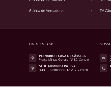
Galeria de Vereadores
TV Câ
ONDE ESTAMOS
NOSSO
PLENÁRIO E CASA DE CÂMARA
Praça Minas Gerais, Nº 89, Centro
SEDE ADMINISTRATIVA
Rua do Seminário, Nº 237, Centro
(
Copyright © 2026 - Todos os direitos reservados.
Lei Geral de Proteção de Dados
|
Políticas de Pri