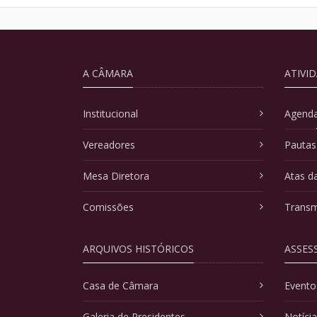
A CÂMARA
ATIVI
Institucional
Agenda
Vereadores
Pautas
Mesa Diretora
Atas d
Comissões
Transm
ARQUIVOS HISTÓRICOS
ASSES
Casa de Câmara
Evento
Galeria de Presidentes
Notíci