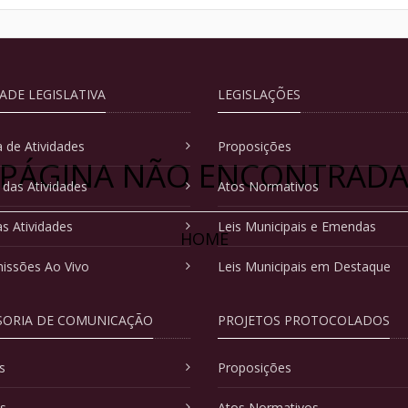
DADE LEGISLATIVA
LEGISLAÇÕES
 de Atividades
Proposições
PÁGINA NÃO ENCONTRAD
 das Atividades
Atos Normativos
as Atividades
Leis Municipais e Emendas
HOME
issões Ao Vivo
Leis Municipais em Destaque
SORIA DE COMUNICAÇÃO
PROJETOS PROTOCOLADOS
s
Proposições
as
Atos Normativos