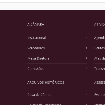
A CÂMARA
ATIVI
Institucional
Agenda
Vereadores
Pautas
Mesa Diretora
Atas d
Comissões
Transm
ARQUIVOS HISTÓRICOS
ASSES
Casa de Câmara
Evento
Galeria de Presidentes
Notíci