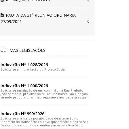
PAUTA DA 31° REUNIAO ORDINARIA
27/09/2021
0
ÚLTIMAS LEGISLAÇÕES
Indicação Nº 1.028/2026
Solicita-se a implantação do Projeto Social
Indicação Nº 1.000/2026
Solicita-se instalação de um corrimão na Rua Prefeito
João Sampaio, próximo ao n° 123, no bairro São Gonçalo,
visando proporcionar mais segurança aos pedestres que
transitam pelo local
Indicação Nº 999/2026
Solicita-se análise da possibilidade de alteração no
itinerário do transporte coletivo que atende o bairro São
Gonçalo, de modo que o ônibus passe pela Rua São
Gonçalo, desça pela Travessa São Gonçalo e siga pela