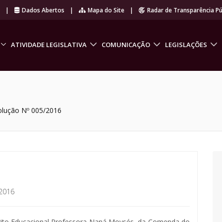
r
|
Dados Abertos
|
Mapa do Site
|
Radar de Transparência Pú
ATIVIDADE LEGISLATIVA
COMUNICAÇÃO
LEGISLAÇÕES
olução Nº 005/2016
2016
ito Educacional Professora Naná Moysés, da Comenda do