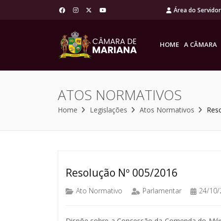
Área do Servido
HOME
A CÂMARA
ATOS NORMATIVOS
Home
Legislações
Atos Normativos
Res
Resolução Nº 005/2016
Ato Normativo
Parlamentar
24/10/
Dispõe sobre a Concessão da Comenda do Mér