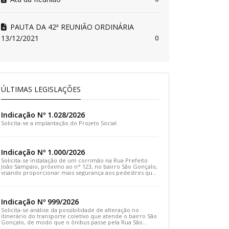
PAUTA DA 42ª REUNIÃO ORDINÁRIA
13/12/2021
0
ÚLTIMAS LEGISLAÇÕES
Indicação Nº 1.028/2026
Solicita-se a implantação do Projeto Social
Indicação Nº 1.000/2026
Solicita-se instalação de um corrimão na Rua Prefeito
João Sampaio, próximo ao n° 123, no bairro São Gonçalo,
visando proporcionar mais segurança aos pedestres que
transitam pelo local
Indicação Nº 999/2026
Solicita-se análise da possibilidade de alteração no
itinerário do transporte coletivo que atende o bairro São
Gonçalo, de modo que o ônibus passe pela Rua São
Gonçalo, desça pela Travessa São Gonçalo e siga pela