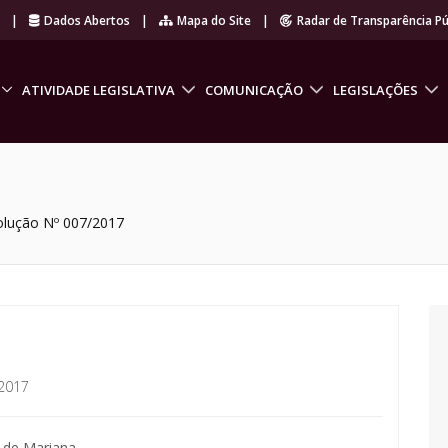
r
|
Dados Abertos
|
Mapa do Site
|
Radar de Transparência Pú
ATIVIDADE LEGISLATIVA
COMUNICAÇÃO
LEGISLAÇÕES
olução Nº 007/2017
2017
 de Mariana.