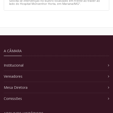
Solicita-se intervenção no bueiro localizado em frente ao trailer ao
lado do Hospital Monsenhor Horta, em Mariana/MG”.
A CÂMARA
Institucional
Vereadores
Mesa Diretora
Comissões