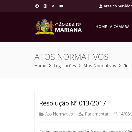
Área do Servido
HOME
A CÂMARA
ATOS NORMATIVOS
Home
Legislações
Atos Normativos
Res
Resolução Nº 013/2017
Ato Normativo
Parlamentar
14/08/
Atribui nova denominação à sala da sede da Câm