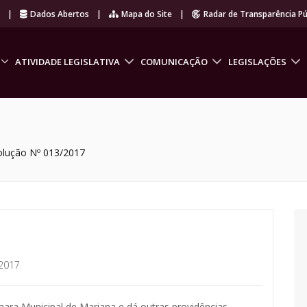
r
|
Dados Abertos
|
Mapa do Site
|
Radar de Transparência Pú
ATIVIDADE LEGISLATIVA
COMUNICAÇÃO
LEGISLAÇÕES
olução Nº 013/2017
2017
ara Municipal de Mariana e dá outras providências.