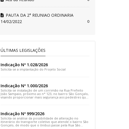
PAUTA DA 2° REUNIAO ORDINARIA
14/02/2022
0
ÚLTIMAS LEGISLAÇÕES
Indicação Nº 1.028/2026
Solicita-se a implantação do Projeto Social
Indicação Nº 1.000/2026
Solicita-se instalação de um corrimão na Rua Prefeito
João Sampaio, próximo ao n° 123, no bairro São Gonçalo,
visando proporcionar mais segurança aos pedestres que
transitam pelo local
Indicação Nº 999/2026
Solicita-se análise da possibilidade de alteração no
itinerário do transporte coletivo que atende o bairro São
Gonçalo, de modo que o ônibus passe pela Rua São
Gonçalo, desça pela Travessa São Gonçalo e siga pela