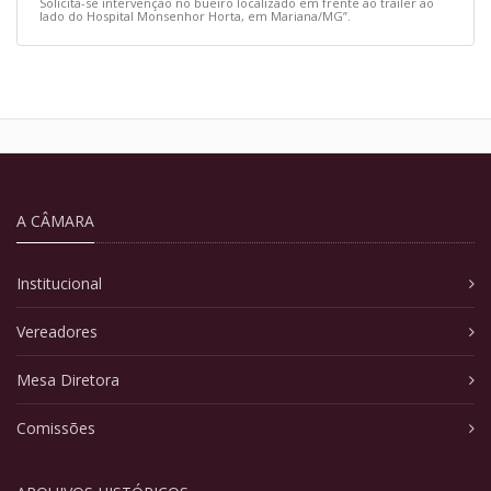
Solicita-se intervenção no bueiro localizado em frente ao trailer ao
lado do Hospital Monsenhor Horta, em Mariana/MG”.
A CÂMARA
Institucional
Vereadores
Mesa Diretora
Comissões