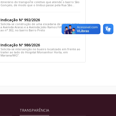
itinerário do transporte coletivo que atende o bairro São
Gonçalo, de modo que o ônibus passe pela Rua São
Gonçalo, desça pela Travessa São Gonçalo e siga pela
Rua Prefeito João Sampaio
Indicação Nº 992/2026
Solicita-se construção de uma escadaria de acesso entre
a Avenida Araras e a Avenida João Ramos Filho, em frente
ao n° 302, no bairro Barro Preto
Indicação Nº 986/2026
Solicita-se intervenção no bueiro localizado em frente ao
trailer ao lado do Hospital Monsenhor Horta, em
Mariana/MG”.
TRANSPARÊNCIA