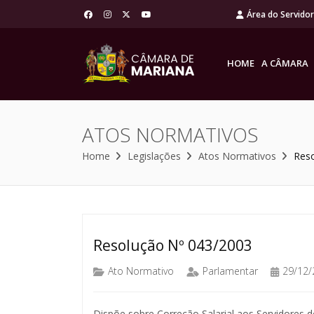
Área do Servido
HOME
A CÂMARA
ATOS NORMATIVOS
Home
Legislações
Atos Normativos
Res
Resolução Nº 043/2003
Ato Normativo
Parlamentar
29/12/
Dispõe sobre Correção Salarial aos Servidores do