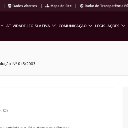
r
|
Dados Abertos
|
Mapa do Site
|
Radar de Transparência Pú
ATIVIDADE LEGISLATIVA
COMUNICAÇÃO
LEGISLAÇÕES
olução Nº 043/2003
2003
 Legislativo e dá outras providências.