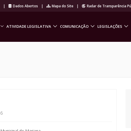
r
|
Dados Abertos
|
Mapa do Site
|
Radar de Transparência Pú
ATIVIDADE LEGISLATIVA
COMUNICAÇÃO
LEGISLAÇÕES
26
 Municipal de Mariana.