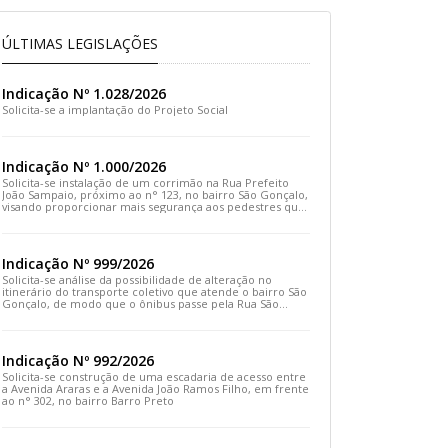
ÚLTIMAS LEGISLAÇÕES
Indicação Nº 1.028/2026
Solicita-se a implantação do Projeto Social
Indicação Nº 1.000/2026
Solicita-se instalação de um corrimão na Rua Prefeito
João Sampaio, próximo ao n° 123, no bairro São Gonçalo,
visando proporcionar mais segurança aos pedestres que
transitam pelo local
Indicação Nº 999/2026
Solicita-se análise da possibilidade de alteração no
itinerário do transporte coletivo que atende o bairro São
Gonçalo, de modo que o ônibus passe pela Rua São
Gonçalo, desça pela Travessa São Gonçalo e siga pela
Rua Prefeito João Sampaio
Indicação Nº 992/2026
Solicita-se construção de uma escadaria de acesso entre
a Avenida Araras e a Avenida João Ramos Filho, em frente
ao n° 302, no bairro Barro Preto