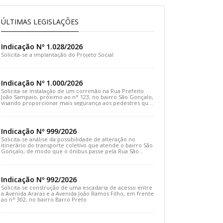
ÚLTIMAS LEGISLAÇÕES
Indicação Nº 1.028/2026
Solicita-se a implantação do Projeto Social
Indicação Nº 1.000/2026
Solicita-se instalação de um corrimão na Rua Prefeito
João Sampaio, próximo ao n° 123, no bairro São Gonçalo,
visando proporcionar mais segurança aos pedestres que
transitam pelo local
Indicação Nº 999/2026
Solicita-se análise da possibilidade de alteração no
itinerário do transporte coletivo que atende o bairro São
Gonçalo, de modo que o ônibus passe pela Rua São
Gonçalo, desça pela Travessa São Gonçalo e siga pela
Rua Prefeito João Sampaio
Indicação Nº 992/2026
Solicita-se construção de uma escadaria de acesso entre
a Avenida Araras e a Avenida João Ramos Filho, em frente
ao n° 302, no bairro Barro Preto