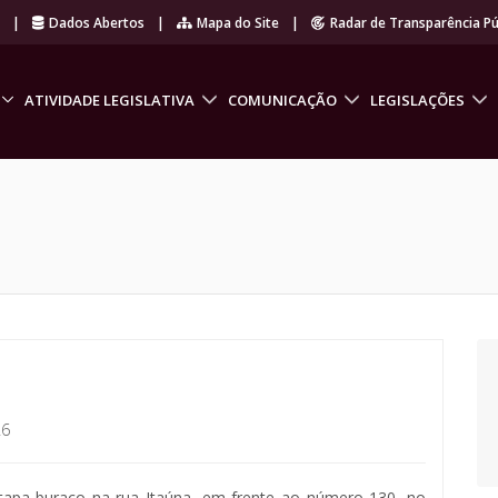
r
|
Dados Abertos
|
Mapa do Site
|
Radar de Transparência Pú
ATIVIDADE LEGISLATIVA
COMUNICAÇÃO
LEGISLAÇÕES
26
o tapa buraco na rua Itaúna, em frente ao número 130, no