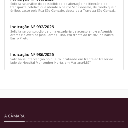
Solicita-se análise da possibilidade de alteração no itinerário do
transporte coletivo que atende o bairro São Gonçalo, de modo que o
ônibus passe pela Rua São Gonçalo, desça pela Travessa São Gonçalo
e siga pela Rua Prefeito João Sampaio
Indicação Nº 992/2026
Solicita-se construção de uma escadaria de acesso entre a Avenida
Araras e a Avenida João Ramos Filho, em frente ao n° 302, no bairro
Barro Preto
Indicação Nº 986/2026
Solicita-se intervenção no bueiro localizado em frente ao trailer ao
lado do Hospital Monsenhor Horta, em Mariana/MG”.
A CÂMARA