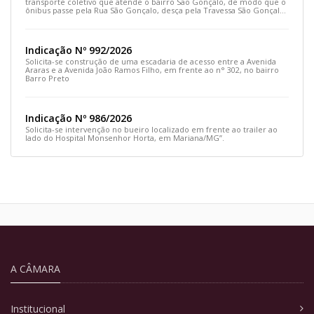
transporte coletivo que atende o bairro São Gonçalo, de modo que o
ônibus passe pela Rua São Gonçalo, desça pela Travessa São Gonçalo
e siga pela Rua Prefeito João Sampaio
Indicação Nº 992/2026
Solicita-se construção de uma escadaria de acesso entre a Avenida
Araras e a Avenida João Ramos Filho, em frente ao n° 302, no bairro
Barro Preto
Indicação Nº 986/2026
Solicita-se intervenção no bueiro localizado em frente ao trailer ao
lado do Hospital Monsenhor Horta, em Mariana/MG”.
A CÂMARA
Institucional