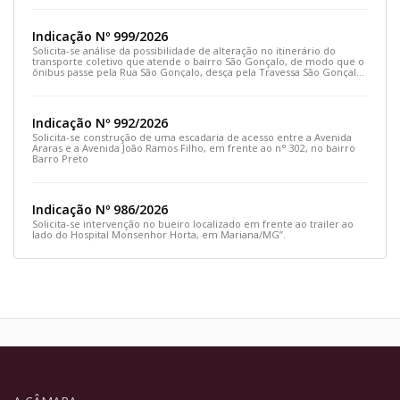
Indicação Nº 999/2026
Solicita-se análise da possibilidade de alteração no itinerário do
transporte coletivo que atende o bairro São Gonçalo, de modo que o
ônibus passe pela Rua São Gonçalo, desça pela Travessa São Gonçalo
e siga pela Rua Prefeito João Sampaio
Indicação Nº 992/2026
Solicita-se construção de uma escadaria de acesso entre a Avenida
Araras e a Avenida João Ramos Filho, em frente ao n° 302, no bairro
Barro Preto
Indicação Nº 986/2026
Solicita-se intervenção no bueiro localizado em frente ao trailer ao
lado do Hospital Monsenhor Horta, em Mariana/MG”.