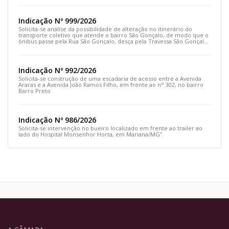
Indicação Nº 999/2026
Solicita-se análise da possibilidade de alteração no itinerário do
transporte coletivo que atende o bairro São Gonçalo, de modo que o
ônibus passe pela Rua São Gonçalo, desça pela Travessa São Gonçalo
e siga pela Rua Prefeito João Sampaio
Indicação Nº 992/2026
Solicita-se construção de uma escadaria de acesso entre a Avenida
Araras e a Avenida João Ramos Filho, em frente ao n° 302, no bairro
Barro Preto
Indicação Nº 986/2026
Solicita-se intervenção no bueiro localizado em frente ao trailer ao
lado do Hospital Monsenhor Horta, em Mariana/MG”.