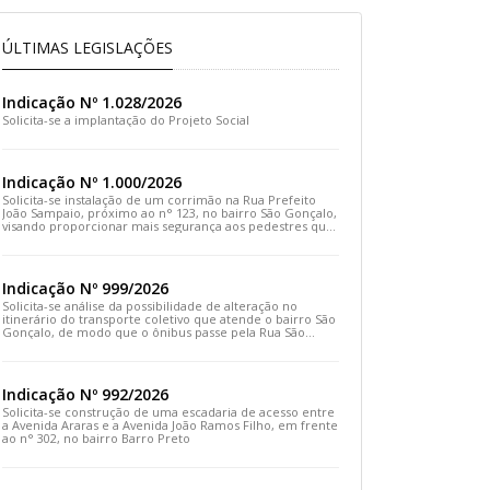
ÚLTIMAS LEGISLAÇÕES
Indicação Nº 1.028/2026
Solicita-se a implantação do Projeto Social
Indicação Nº 1.000/2026
Solicita-se instalação de um corrimão na Rua Prefeito
João Sampaio, próximo ao n° 123, no bairro São Gonçalo,
visando proporcionar mais segurança aos pedestres que
transitam pelo local
Indicação Nº 999/2026
Solicita-se análise da possibilidade de alteração no
itinerário do transporte coletivo que atende o bairro São
Gonçalo, de modo que o ônibus passe pela Rua São
Gonçalo, desça pela Travessa São Gonçalo e siga pela
Rua Prefeito João Sampaio
Indicação Nº 992/2026
Solicita-se construção de uma escadaria de acesso entre
a Avenida Araras e a Avenida João Ramos Filho, em frente
ao n° 302, no bairro Barro Preto