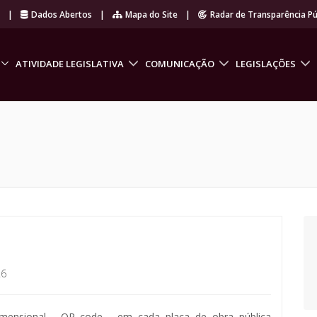
r
|
Dados Abertos
|
Mapa do Site
|
Radar de Transparência Pú
ATIVIDADE LEGISLATIVA
COMUNICAÇÃO
LEGISLAÇÕES
26
dimensional - QR code - em cada placa de obra pública