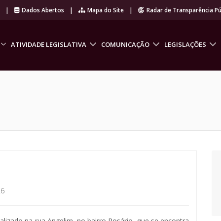
r
|
Dados Abertos
|
Mapa do Site
|
Radar de Transparência Pú
ATIVIDADE LEGISLATIVA
COMUNICAÇÃO
LEGISLAÇÕES
26
calizado na rua Angelim, no bairro Rosário, que se encontra