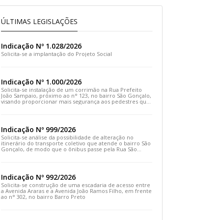
ÚLTIMAS LEGISLAÇÕES
Indicação Nº 1.028/2026
Solicita-se a implantação do Projeto Social
Indicação Nº 1.000/2026
Solicita-se instalação de um corrimão na Rua Prefeito
João Sampaio, próximo ao n° 123, no bairro São Gonçalo,
visando proporcionar mais segurança aos pedestres que
transitam pelo local
Indicação Nº 999/2026
Solicita-se análise da possibilidade de alteração no
itinerário do transporte coletivo que atende o bairro São
Gonçalo, de modo que o ônibus passe pela Rua São
Gonçalo, desça pela Travessa São Gonçalo e siga pela
Rua Prefeito João Sampaio
Indicação Nº 992/2026
Solicita-se construção de uma escadaria de acesso entre
a Avenida Araras e a Avenida João Ramos Filho, em frente
ao n° 302, no bairro Barro Preto