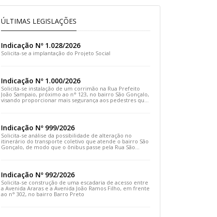
ÚLTIMAS LEGISLAÇÕES
Indicação Nº 1.028/2026
Solicita-se a implantação do Projeto Social
Indicação Nº 1.000/2026
Solicita-se instalação de um corrimão na Rua Prefeito
João Sampaio, próximo ao n° 123, no bairro São Gonçalo,
visando proporcionar mais segurança aos pedestres que
transitam pelo local
Indicação Nº 999/2026
Solicita-se análise da possibilidade de alteração no
itinerário do transporte coletivo que atende o bairro São
Gonçalo, de modo que o ônibus passe pela Rua São
Gonçalo, desça pela Travessa São Gonçalo e siga pela
Rua Prefeito João Sampaio
Indicação Nº 992/2026
Solicita-se construção de uma escadaria de acesso entre
a Avenida Araras e a Avenida João Ramos Filho, em frente
ao n° 302, no bairro Barro Preto