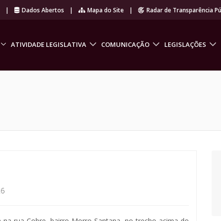
r
|
Dados Abertos
|
Mapa do Site
|
Radar de Transparência Pú
ATIVIDADE LEGISLATIVA
COMUNICAÇÃO
LEGISLAÇÕES
26
ca na rua Cobre, bairro Morro Santana, no trecho acima do