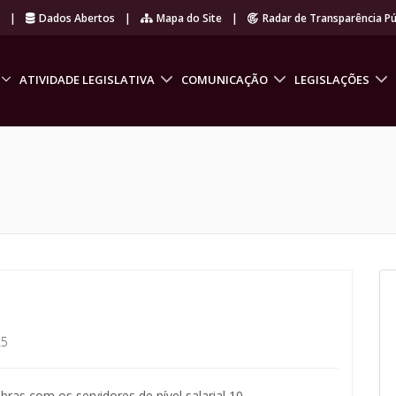
r
|
Dados Abertos
|
Mapa do Site
|
Radar de Transparência Pú
ATIVIDADE LEGISLATIVA
COMUNICAÇÃO
LEGISLAÇÕES
25
obras com os servidores de nível salarial 10