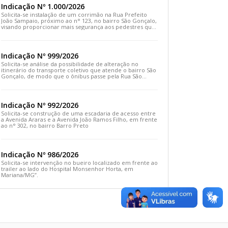
Indicação Nº 1.000/2026
Solicita-se instalação de um corrimão na Rua Prefeito
João Sampaio, próximo ao n° 123, no bairro São Gonçalo,
visando proporcionar mais segurança aos pedestres que
transitam pelo local
Indicação Nº 999/2026
Solicita-se análise da possibilidade de alteração no
itinerário do transporte coletivo que atende o bairro São
Gonçalo, de modo que o ônibus passe pela Rua São
Gonçalo, desça pela Travessa São Gonçalo e siga pela
Rua Prefeito João Sampaio
Indicação Nº 992/2026
Solicita-se construção de uma escadaria de acesso entre
a Avenida Araras e a Avenida João Ramos Filho, em frente
ao n° 302, no bairro Barro Preto
Indicação Nº 986/2026
Solicita-se intervenção no bueiro localizado em frente ao
trailer ao lado do Hospital Monsenhor Horta, em
Mariana/MG”.