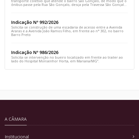
transporte coletivo que atende o bairro São Gonçalo, de modo que o
ônibus passe pela Rua São Gonçalo, desça pela Travessa São Gonçalo
e siga pela Rua Prefeito João Sampaio
Indicação Nº 992/2026
Solicita-se construção de uma escadaria de acesso entre a Avenida
Araras e a Avenida João Ramos Filho, em frente ao n° 302, no bairro
Barro Preto
Indicação Nº 986/2026
Solicita-se intervenção no bueiro localizado em frente ao trailer ao
lado do Hospital Monsenhor Horta, em Mariana/MG”.
A CÂMARA
Institucional