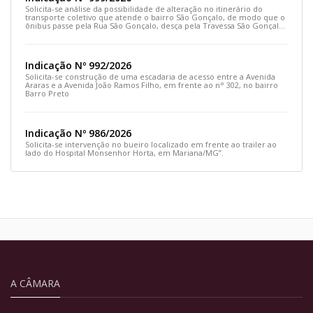
Solicita-se análise da possibilidade de alteração no itinerário do
transporte coletivo que atende o bairro São Gonçalo, de modo que o
ônibus passe pela Rua São Gonçalo, desça pela Travessa São Gonçalo
e siga pela Rua Prefeito João Sampaio
Indicação Nº 992/2026
Solicita-se construção de uma escadaria de acesso entre a Avenida
Araras e a Avenida João Ramos Filho, em frente ao n° 302, no bairro
Barro Preto
Indicação Nº 986/2026
Solicita-se intervenção no bueiro localizado em frente ao trailer ao
lado do Hospital Monsenhor Horta, em Mariana/MG”.
A CÂMARA