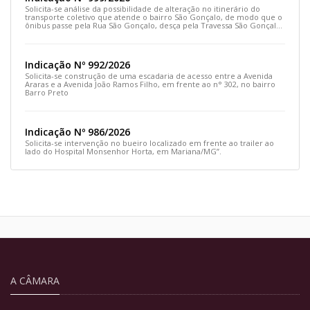
Solicita-se análise da possibilidade de alteração no itinerário do
transporte coletivo que atende o bairro São Gonçalo, de modo que o
ônibus passe pela Rua São Gonçalo, desça pela Travessa São Gonçalo
e siga pela Rua Prefeito João Sampaio
Indicação Nº 992/2026
Solicita-se construção de uma escadaria de acesso entre a Avenida
Araras e a Avenida João Ramos Filho, em frente ao n° 302, no bairro
Barro Preto
Indicação Nº 986/2026
Solicita-se intervenção no bueiro localizado em frente ao trailer ao
lado do Hospital Monsenhor Horta, em Mariana/MG”.
A CÂMARA