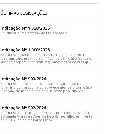
ÚLTIMAS LEGISLAÇÕES
Indicação Nº 1.028/2026
Solicita-se a implantação do Projeto Social
Indicação Nº 1.000/2026
Solicita-se instalação de um corrimão na Rua Prefeito
João Sampaio, próximo ao n° 123, no bairro São Gonçalo,
visando proporcionar mais segurança aos pedestres que
transitam pelo local
Indicação Nº 999/2026
Solicita-se análise da possibilidade de alteração no
itinerário do transporte coletivo que atende o bairro São
Gonçalo, de modo que o ônibus passe pela Rua São
Gonçalo, desça pela Travessa São Gonçalo e siga pela
Rua Prefeito João Sampaio
Indicação Nº 992/2026
Solicita-se construção de uma escadaria de acesso entre
a Avenida Araras e a Avenida João Ramos Filho, em frente
ao n° 302, no bairro Barro Preto