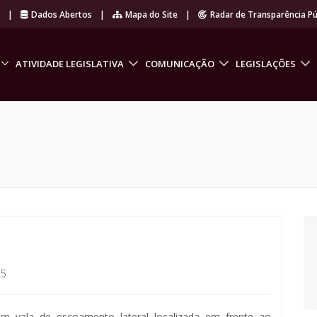
r
|
Dados Abertos
|
Mapa do Site
|
Radar de Transparência Pú
ATIVIDADE LEGISLATIVA
COMUNICAÇÃO
LEGISLAÇÕES
25
 em vala de escoamento lateral localizada em frente ao