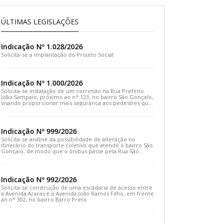
ÚLTIMAS LEGISLAÇÕES
Indicação Nº 1.028/2026
Solicita-se a implantação do Projeto Social
Indicação Nº 1.000/2026
Solicita-se instalação de um corrimão na Rua Prefeito
João Sampaio, próximo ao n° 123, no bairro São Gonçalo,
visando proporcionar mais segurança aos pedestres que
transitam pelo local
Indicação Nº 999/2026
Solicita-se análise da possibilidade de alteração no
itinerário do transporte coletivo que atende o bairro São
Gonçalo, de modo que o ônibus passe pela Rua São
Gonçalo, desça pela Travessa São Gonçalo e siga pela
Rua Prefeito João Sampaio
Indicação Nº 992/2026
Solicita-se construção de uma escadaria de acesso entre
a Avenida Araras e a Avenida João Ramos Filho, em frente
ao n° 302, no bairro Barro Preto