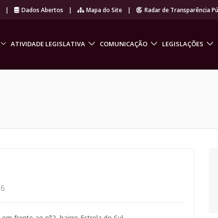
r
|
Dados Abertos
|
Mapa do Site
|
Radar de Transparência Pú
ATIVIDADE LEGISLATIVA
COMUNICAÇÃO
LEGISLAÇÕES
26
em frente ao n°2, bairro Estrela do Sul.