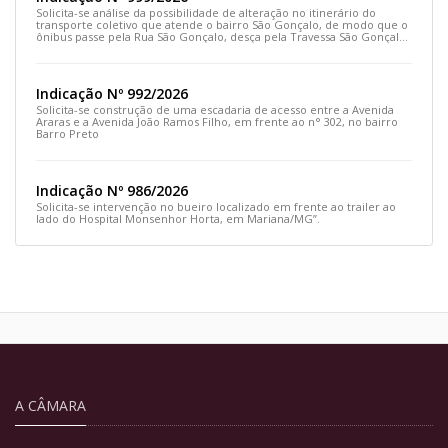
Solicita-se análise da possibilidade de alteração no itinerário do
transporte coletivo que atende o bairro São Gonçalo, de modo que o
ônibus passe pela Rua São Gonçalo, desça pela Travessa São Gonçalo
e siga pela Rua Prefeito João Sampaio
Indicação Nº 992/2026
Solicita-se construção de uma escadaria de acesso entre a Avenida
Araras e a Avenida João Ramos Filho, em frente ao n° 302, no bairro
Barro Preto
Indicação Nº 986/2026
Solicita-se intervenção no bueiro localizado em frente ao trailer ao
lado do Hospital Monsenhor Horta, em Mariana/MG”.
A CÂMARA