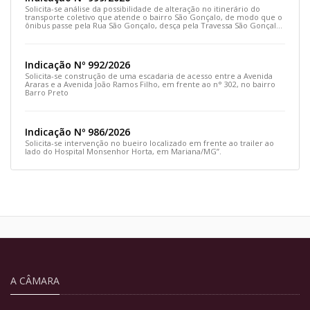
Solicita-se análise da possibilidade de alteração no itinerário do
transporte coletivo que atende o bairro São Gonçalo, de modo que o
ônibus passe pela Rua São Gonçalo, desça pela Travessa São Gonçalo
e siga pela Rua Prefeito João Sampaio
Indicação Nº 992/2026
Solicita-se construção de uma escadaria de acesso entre a Avenida
Araras e a Avenida João Ramos Filho, em frente ao n° 302, no bairro
Barro Preto
Indicação Nº 986/2026
Solicita-se intervenção no bueiro localizado em frente ao trailer ao
lado do Hospital Monsenhor Horta, em Mariana/MG”.
A CÂMARA