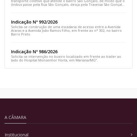
transporte coletivo que atende o bairro São Gonçalo, de modo que o
ônibus passe pela Rua São Gonçalo, desça pela Travessa São Gonçalo
e siga pela Rua Prefeito João Sampaio
Indicação Nº 992/2026
Solicita-se construção de uma escadaria de acesso entre a Avenida
Araras e a Avenida João Ramos Filho, em frente ao n° 302, no bairro
Barro Preto
Indicação Nº 986/2026
Solicita-se intervenção no bueiro localizado em frente ao trailer ao
lado do Hospital Monsenhor Horta, em Mariana/MG”.
A CÂMARA
Institucional