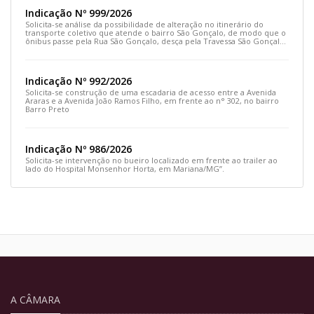
Indicação Nº 999/2026
Solicita-se análise da possibilidade de alteração no itinerário do
transporte coletivo que atende o bairro São Gonçalo, de modo que o
ônibus passe pela Rua São Gonçalo, desça pela Travessa São Gonçalo
e siga pela Rua Prefeito João Sampaio
Indicação Nº 992/2026
Solicita-se construção de uma escadaria de acesso entre a Avenida
Araras e a Avenida João Ramos Filho, em frente ao n° 302, no bairro
Barro Preto
Indicação Nº 986/2026
Solicita-se intervenção no bueiro localizado em frente ao trailer ao
lado do Hospital Monsenhor Horta, em Mariana/MG”.
A CÂMARA