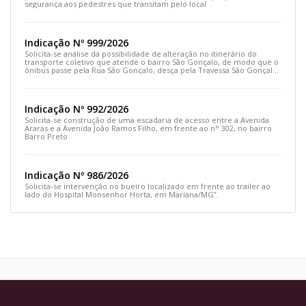
segurança aos pedestres que transitam pelo local
Indicação Nº 999/2026
Solicita-se análise da possibilidade de alteração no itinerário do
transporte coletivo que atende o bairro São Gonçalo, de modo que o
ônibus passe pela Rua São Gonçalo, desça pela Travessa São Gonçalo
e siga pela Rua Prefeito João Sampaio
Indicação Nº 992/2026
Solicita-se construção de uma escadaria de acesso entre a Avenida
Araras e a Avenida João Ramos Filho, em frente ao n° 302, no bairro
Barro Preto
Indicação Nº 986/2026
Solicita-se intervenção no bueiro localizado em frente ao trailer ao
lado do Hospital Monsenhor Horta, em Mariana/MG”.