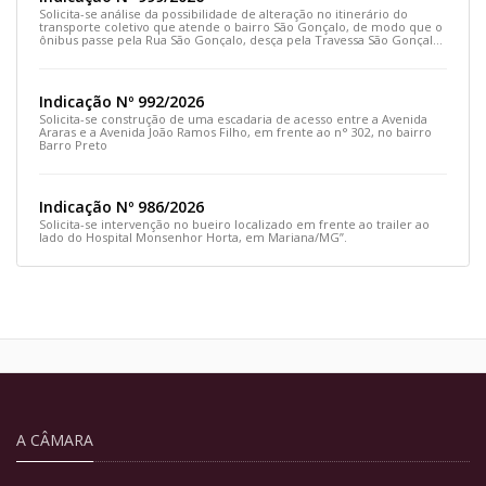
Solicita-se análise da possibilidade de alteração no itinerário do
transporte coletivo que atende o bairro São Gonçalo, de modo que o
ônibus passe pela Rua São Gonçalo, desça pela Travessa São Gonçalo
e siga pela Rua Prefeito João Sampaio
Indicação Nº 992/2026
Solicita-se construção de uma escadaria de acesso entre a Avenida
Araras e a Avenida João Ramos Filho, em frente ao n° 302, no bairro
Barro Preto
Indicação Nº 986/2026
Solicita-se intervenção no bueiro localizado em frente ao trailer ao
lado do Hospital Monsenhor Horta, em Mariana/MG”.
A CÂMARA